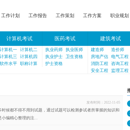
工作计划
工作报告
工作策划
工作方案
职业规划
计算机考试
医药考试
建筑考试
计算机一
计算机二
执业药师
执业医师
建造师
造价师
级
计算机三
级
计算机四
执业护士
卫生资格
房地产估
电气工程
级
软件水平
级
职称计算
护士资格
价师
消防工程
师
咨询工程
机
师
安全工程
师
监理工程
师
师
发布时间：2022-11-05
多时候都不得不用到试题，通过试题可以检测参试者所掌握的知识和
编精心整理的注...