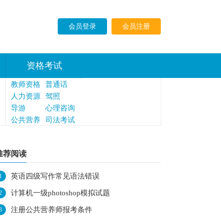
会员登录
会员注册
资格考试
教师资格
普通话
人力资源
驾照
导游
心理咨询
公共营养
师
司法考试
师
法律执业
资格
推荐阅读
英语四级写作常见语法错误
1
计算机一级photoshop模拟试题
2
注册公共营养师报考条件
3