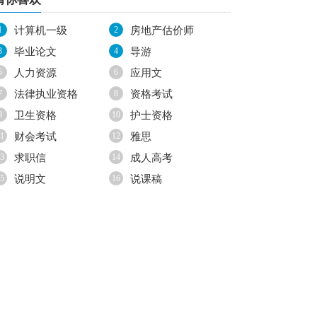
1
计算机一级
2
房地产估价师
3
毕业论文
4
导游
5
人力资源
6
应用文
7
法律执业资格
8
资格考试
9
卫生资格
10
护士资格
1
财会考试
12
雅思
3
求职信
14
成人高考
5
说明文
16
说课稿