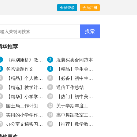
会员登录
会员注册
精华推荐
1
《再别康桥》教学反思
2
服装买卖合同范本
3
爸爸话题作文
4
【精品】学生会生活部工作计划4篇
5
【精品】个人教学计划汇编5篇
6
【必备】初中生周记3篇
7
【精选】教学计划范文7篇
8
通信工作总结
9
【精华】小学学作文700字集锦5篇
10
【热门】初中美术教学工作计划3篇
1
国土局工作计划合集5篇
12
关于学期年度工作计划四篇
3
实用的小学学作文400字合集八篇
14
高中舞蹈教室工作计划范文
5
办公室文秘实习报告
16
【推荐】数学教学计划6篇
猜你喜欢