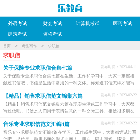
外语考试
财会考试
计算机考试
医药考试
建筑考试
资格考试
>
>
首页
考生写作
求职信
求职信
发布时间：2023-04-11
关于保险专业求职信合集七篇
关于保险专业求职信合集七篇在生活、工作和学习中，大家一定都接
触过书信吧，书信是生活中常用的一种文体。你知道书信怎样才能写
的好吗？下面是小编为大家整理的保险专业求职信7...
发布时间：2023-02-22
【精品】销售求职信范文锦集六篇
【精品】销售求职信范文锦集六篇在现实生活或工作学习中，大家都
写过信吧，书信是人们用于表情达意的一种交际工具。相信很多朋友
都对写信感到非常苦恼吧，以下是小编收集整理的销...
发布时间：2023-02-22
音乐专业求职信范文汇编4篇
音乐专业求职信范文汇编4篇在学习、工作或生活中，大家都尝试过写
信吧，书信是一种用书面的形式向亲人、朋友、同志问候、谈话、联