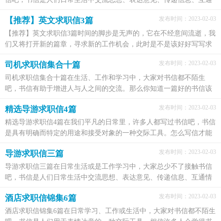
情况的工具之一。那么，怎么去写信呢？下面是小编...
发布时间：2023-02-03
【推荐】英文求职信3篇
【推荐】英文求职信3篇时间的脚步是无声的，它在不经意间流逝，我
们又将打开新的篇章，寻求新的工作机会，此时是不是该好好写写求
职信呢？写求职信需要注意哪些问题呢？下面是小编精心...
发布时间：2023-02-03
司机求职信集合十篇
司机求职信集合十篇在生活、工作和学习中，大家对书信都不陌生
吧，书信有助于增进人与人之间的交流。那么你知道一篇好的书信该
怎么写吗？下面是小编精心整理的司机求职信10篇，仅供...
发布时间：2023-02-03
精选导游求职信4篇
精选导游求职信4篇在我们平凡的日常里，许多人都写过书信吧，书信
是具有明确而特定的用途和接受对象的一种交际工具。怎么写信才能
避免踩雷呢？下面是小编帮大家整理的导游求职信4...
发布时间：2023-02-03
导游求职信三篇
导游求职信三篇在日常生活或是工作学习中，大家总少不了接触书信
吧，书信是人们日常生活中交流思想、表达意见、传递信息、互通情
况的工具之一。相信写信是一个让许多人都头痛的...
发布时间：2023-02-03
酒店求职信锦集6篇
酒店求职信锦集6篇在日常学习、工作或生活中，大家对书信都不陌生