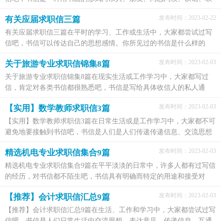
系事宜的应用文体。相信很多朋友都对写信感到...
发布时间：2023-02-22
有关应届求职信三篇
有关应届求职信三篇在平时的学习、工作或生活中，大家都尝试过写
信吧，书信可以传达自己的思想感情。你所见过的书信是什么样的
呢？以下是小编帮大家整理的应届求职信3篇，仅供参考，...
发布时间：2023-02-03
关于旅游专业求职信锦集8篇
关于旅游专业求职信锦集8篇在现实生活或工作学习中，大家都写过
信，肯定对各类书信都很熟悉吧，书信是写给具体收信人的私人通
信。还是对书信一筹莫展吗？以下是小编精心整理的旅游...
发布时间：2023-02-03
【实用】数学教师求职信3篇
【实用】数学教师求职信3篇在日常生活或是工作学习中，大家都不可
避免地要接触到书信吧，书信是人们是人们传递传递信息、交流思想
感情的一种交际工具。书信要怎么写才能发它的...
发布时间：2023-02-03
精选机电专业求职信集合9篇
精选机电专业求职信集合9篇在平平淡淡的日常中，许多人都有过写信
的经历，对书信都不陌生吧，书信具有明确而特定的用途和接受对
象，并有固定的或惯用的格式。那么一般书信是怎么写...
发布时间：2023-02-03
【推荐】会计求职信汇总9篇
【推荐】会计求职信汇总9篇在生活、工作和学习中，大家都尝试过写
信吧，书信是人们日常生活中交流思想、表达意见、传递信息、互通