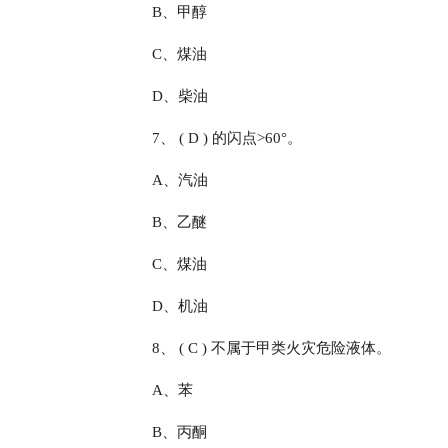
B、甲醇
C、煤油
D、柴油
7、 ( D ) 的闪点>60°。
A、汽油
B、乙醚
C、煤油
D、机油
8、 ( C ) 不属于甲类火灾危险液体。
A、苯
B、丙酮