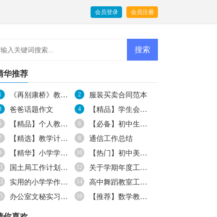
会员登录
会员注册
精华推荐
1
《再别康桥》教学反思
2
服装买卖合同范本
3
爸爸话题作文
4
【精品】学生会生活部工作计划4篇
5
【精品】个人教学计划汇编5篇
6
【必备】初中生周记3篇
7
【精选】教学计划范文7篇
8
通信工作总结
9
【精华】小学学作文700字集锦5篇
10
【热门】初中美术教学工作计划3篇
1
国土局工作计划合集5篇
12
关于学期年度工作计划四篇
3
实用的小学学作文400字合集八篇
14
高中舞蹈教室工作计划范文
5
办公室文秘实习报告
16
【推荐】数学教学计划6篇
猜你喜欢