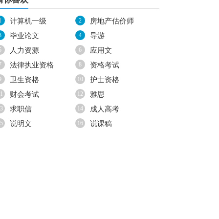
1
计算机一级
2
房地产估价师
3
毕业论文
4
导游
5
人力资源
6
应用文
7
法律执业资格
8
资格考试
9
卫生资格
10
护士资格
1
财会考试
12
雅思
3
求职信
14
成人高考
5
说明文
16
说课稿