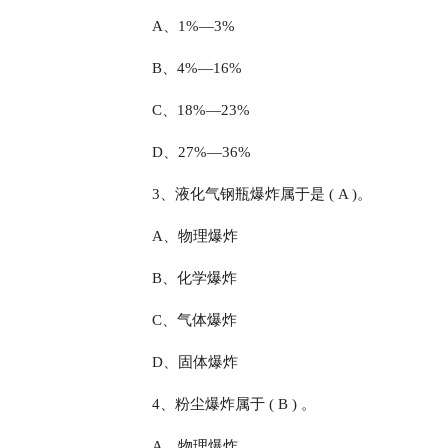
A、1%—3%
B、4%—16%
C、18%—23%
D、27%—36%
3、液化气钢瓶爆炸属于是 ( A )。
A、物理爆炸
B、化学爆炸
C、气体爆炸
D、固体爆炸
4、粉尘爆炸属于 ( B ) 。
A、物理爆炸