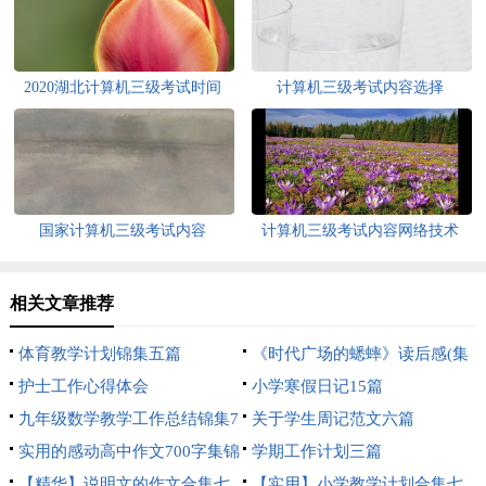
2020湖北计算机三级考试时间
计算机三级考试内容选择
国家计算机三级考试内容
计算机三级考试内容网络技术
相关文章推荐
体育教学计划锦集五篇
《时代广场的蟋蟀》读后感(集
护士工作心得体会
合15篇)
小学寒假日记15篇
九年级数学教学工作总结锦集7
关于学生周记范文六篇
篇
实用的感动高中作文700字集锦
学期工作计划三篇
10篇
【精华】说明文的作文合集七
【实用】小学教学计划合集七