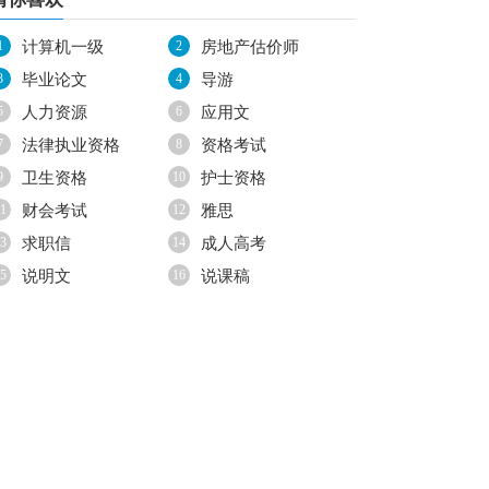
1
计算机一级
2
房地产估价师
3
毕业论文
4
导游
5
人力资源
6
应用文
7
法律执业资格
8
资格考试
9
卫生资格
10
护士资格
1
财会考试
12
雅思
3
求职信
14
成人高考
5
说明文
16
说课稿