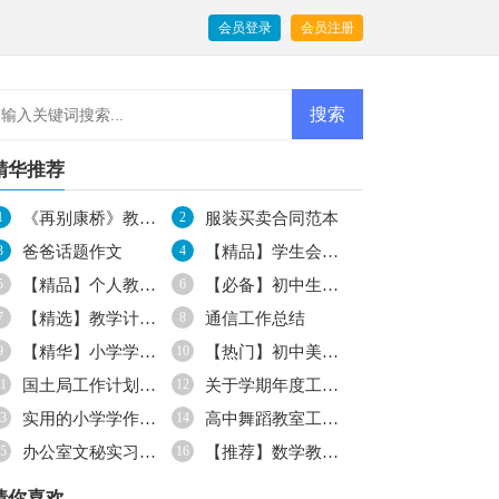
会员登录
会员注册
精华推荐
1
《再别康桥》教学反思
2
服装买卖合同范本
3
爸爸话题作文
4
【精品】学生会生活部工作计划4篇
5
【精品】个人教学计划汇编5篇
6
【必备】初中生周记3篇
7
【精选】教学计划范文7篇
8
通信工作总结
9
【精华】小学学作文700字集锦5篇
10
【热门】初中美术教学工作计划3篇
1
国土局工作计划合集5篇
12
关于学期年度工作计划四篇
3
实用的小学学作文400字合集八篇
14
高中舞蹈教室工作计划范文
5
办公室文秘实习报告
16
【推荐】数学教学计划6篇
猜你喜欢