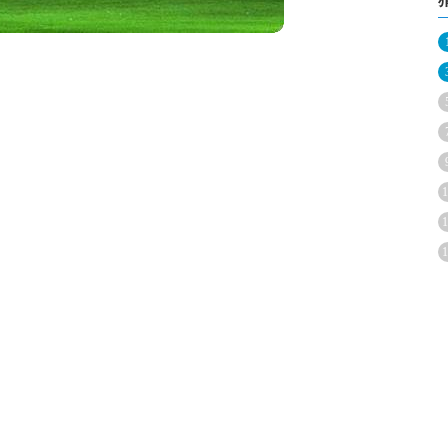
1
1
1