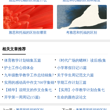
雅思和托福的区别是什么
雅思和托福的区别和难度
雅思和托福的区别在哪里
考雅思和托福的区别
相关文章推荐
体育教学计划锦集五篇
《时代广场的蟋蟀》读后感(集
护士工作心得体会
合15篇)
小学寒假日记15篇
九年级数学教学工作总结锦集7
关于学生周记范文六篇
篇
实用的感动高中作文700字集锦
学期工作计划三篇
10篇
【精华】说明文的作文合集七
【实用】小学教学计划合集七
篇
开学第一周周记(15篇)
篇
生命的颜色议论文
上一篇：
雅思和托福的区别
下一篇：
考雅思和托福的区别