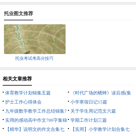
托业图文推荐
托业考试考高分技巧
相关文章推荐
体育教学计划锦集五篇
《时代广场的蟋蟀》读后感(集
护士工作心得体会
合15篇)
小学寒假日记15篇
九年级数学教学工作总结锦集7
关于学生周记范文六篇
篇
实用的感动高中作文700字集锦
学期工作计划三篇
10篇
【精华】说明文的作文合集七
【实用】小学教学计划合集七