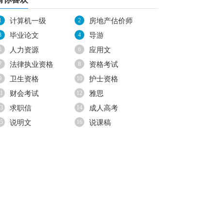
1
计算机一级
2
房地产估价师
3
毕业论文
4
导游
5
人力资源
6
应用文
7
法律执业资格
8
资格考试
9
卫生资格
10
护士资格
1
财会考试
12
雅思
3
求职信
14
成人高考
5
说明文
16
说课稿