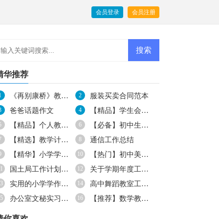
会员登录
会员注册
精华推荐
1
《再别康桥》教学反思
2
服装买卖合同范本
3
爸爸话题作文
4
【精品】学生会生活部工作计划4篇
5
【精品】个人教学计划汇编5篇
6
【必备】初中生周记3篇
7
【精选】教学计划范文7篇
8
通信工作总结
9
【精华】小学学作文700字集锦5篇
10
【热门】初中美术教学工作计划3篇
1
国土局工作计划合集5篇
12
关于学期年度工作计划四篇
3
实用的小学学作文400字合集八篇
14
高中舞蹈教室工作计划范文
5
办公室文秘实习报告
16
【推荐】数学教学计划6篇
猜你喜欢